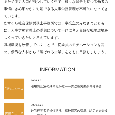
また労働力人口が減少していく中で、様々な背景を持つ労働者の
事情にきめ細やかに対応できる人事労務管理が不可欠になってき
ています。
あすそら社会保険労務士事務所では、事業主のみなさまととも
に、人事労務管理上の課題について一緒に考え良好な職場環境を
つくっていきたいと考えています。
職場環境を改善していくことで、従業員のモチベーションを高
め、優秀な人材から「選ばれる企業」をともに目指しましょう。
INFORMATION
2026.8.5
濫用防止策の具体化が鍵――労政審労働条件分科会
労務ニュース
2026.7.28
過労死等労災補償状況 精神障害の請求、認定過去最多
労務ニュース