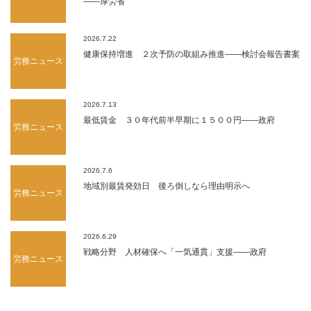
――厚労省
2026.7.22
健康保持増進 ２次予防の取組み推進――検討会報告書案
労務ニュース
2026.7.13
最低賃金 ３０年代前半早期に１５００円――政府
労務ニュース
2026.7.6
地域別最賃発効日 後ろ倒しなら理由明示へ
労務ニュース
2026.6.29
戦略分野 人材確保へ「一気通貫」支援――政府
労務ニュース