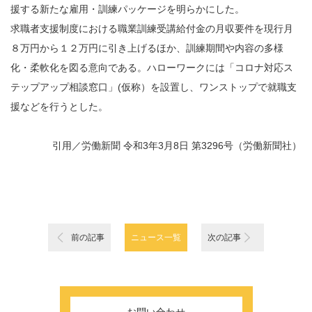
援する新たな雇用・訓練パッケージを明らかにした。
求職者支援制度における職業訓練受講給付金の月収要件を現行月
８万円から１２万円に引き上げるほか、訓練期間や内容の多様
化・柔軟化を図る意向である。ハローワークには「コロナ対応ス
テップアップ相談窓口」(仮称）を設置し、ワンストップで就職支
援などを行うとした。
引用／
労働新聞 令和3年3月8日 第3296号
（労働新聞社）
前の記事
ニュース一覧
次の記事