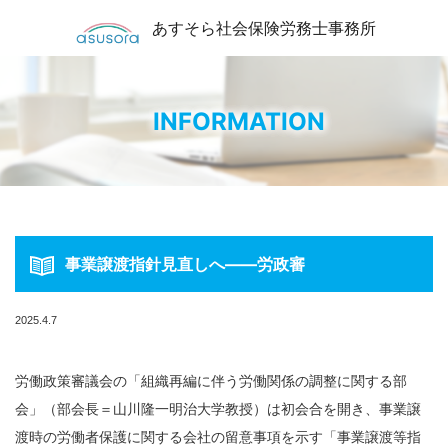
あすそら社会保険労務士事務所
INFORMATION
事業譲渡指針見直しへ――労政審
2025.4.7
労働政策審議会の「組織再編に伴う労働関係の調整に関する部
会」（部会長＝山川隆一明治大学教授）は初会合を開き、事業譲
渡時の労働者保護に関する会社の留意事項を示す「事業譲渡等指