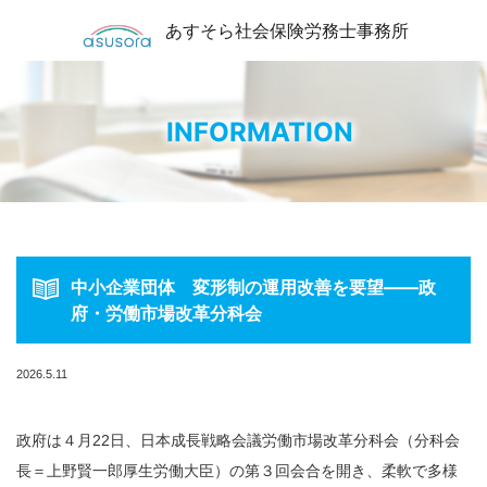
あすそら社会保険労務士事務所
INFORMATION
中小企業団体 変形制の運用改善を要望――政
府・労働市場改革分科会
2026.5.11
政府は４月22日、日本成長戦略会議労働市場改革分科会（分科会
長＝上野賢一郎厚生労働大臣）の第３回会合を開き、柔軟で多様