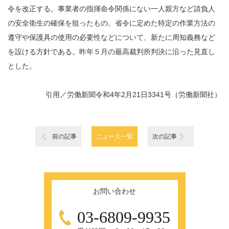
令を改正する。事業者の指揮命令関係にない一人親方など請負人
の安全衛生の確保を狙ったもの。省令に定めた特定の作業方法の
遵守や保護具の使用の必要性などについて、新たに周知義務など
を設ける方針である。昨年５月の最高裁判所判決に沿った見直し
とした。
引用／労働新聞令和4年
2月21日3341号
（労働新聞社）
前の記事
ニュース一覧
次の記事
お問い合わせ
03-6809-9935